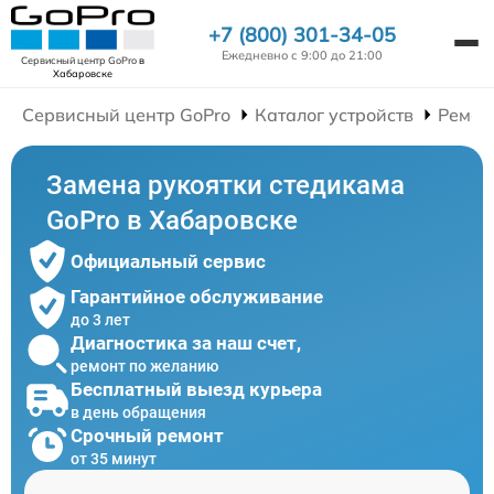
+7 (800) 301-34-05
Ежедневно с 9:00 до 21:00
Сервисный центр GoPro
в
Хабаровске
Сервисный центр GoPro
Каталог устройств
Ремон
Замена рукоятки стедикама
GoPro в Хабаровске
Официальный сервис
Гарантийное обслуживание
до 3 лет
Диагностика за наш счет,
ремонт по желанию
Бесплатный выезд курьера
в день обращения
Срочный ремонт
от 35 минут