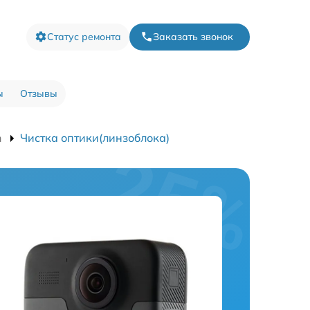
Статус ремонта
Заказать звонок
ы
Отзывы
n
Чистка оптики(линзоблока)