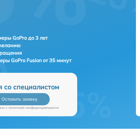
еры GoPro до 3 лет
 желанию
бращения
меры
GoPro Fusion от 35 минут
я со специалистом
Оставить заявку
есь c
политикой конфиденциальности