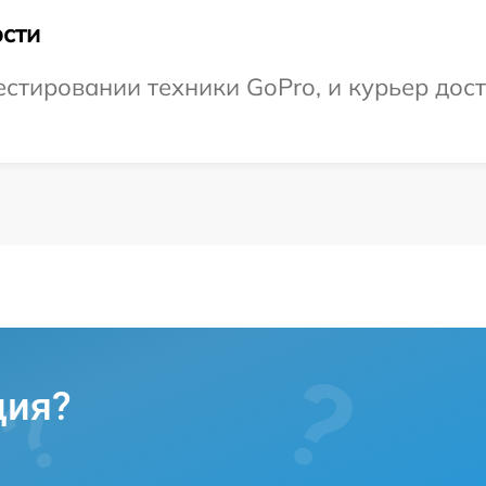
сти
тировании техники GoPro, и курьер доста
ция?