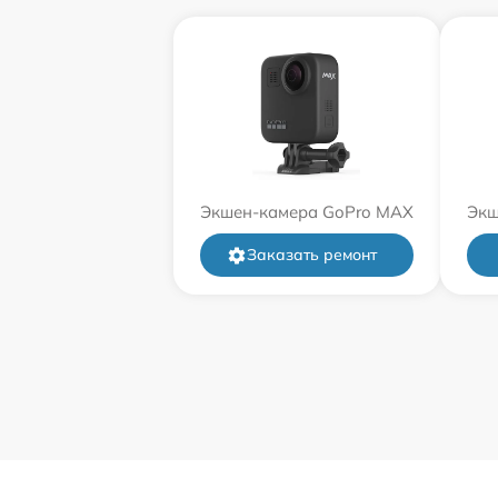
Экшен-камера GoPro MAX
Экш
Заказать ремонт